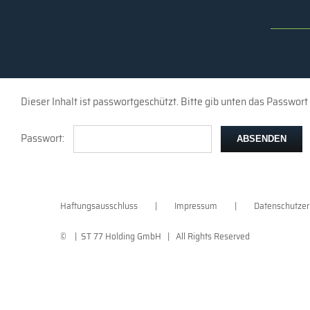
Zum
Inhalt
springen
Dieser Inhalt ist passwortgeschützt. Bitte gib unten das Passwort
Passwort:
Haftungsausschluss
Impressum
Datenschutzer
©
| ST 77 Holding GmbH | All Rights Reserved