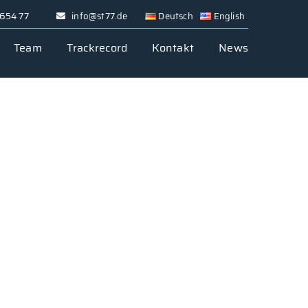
 654 77
info@st77.de
Deutsch
English
Team
Trackrecord
Kontakt
News